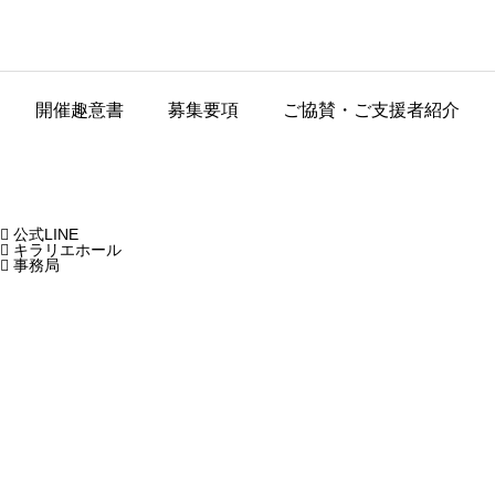
開催趣意書
募集要項
ご協賛・ご支援者紹介

公式LINE

キラリエホール

事務局