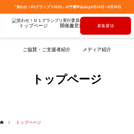
「笑わせ！D1グランプリ2025」の予選申込みは4月24日～6月30日
トップページ
開催趣意書
募集要項
募集要項
ご協賛・ご支援者紹介
メディア紹介
トップページ
トップページ